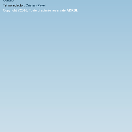
Contact
Tehnoredactor:
Cristian Pavel
Copyright ©2016. Toate drepturile rezervate
ADRBI
.