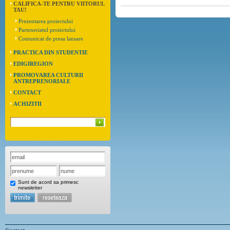
CALIFICA-TE PENTRU VIITORUL
TAU!
Prezentarea proiectului
Parteneriatul proiectului
Comunicat de presa lansare
PRACTICA DIN STUDENTIE
EDIGIREGION
PROMOVAREA CULTURII
ANTREPRENORIALE
CONTACT
ACHIZITII
Sunt de acord sa primesc
newsletter