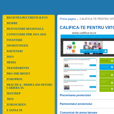
REGIUNEA BUCURESTI-ILFOV
Prima pagina
CALIFICA-TE PENTRU VII
DESPRE
CALIFICA-TE PENTRU VIIT
DEZVOLTARE REGIONALA
www.califica-te.ro
CONSULTARE PDR 2014-2020
FINANTARI
OPORTUNITATI
PARTENERI
INFO
MEDIA
TRANSPARENTA
PRO SME BISNET
EUROPROC
PRACTICA - PRIMUL PAS PENTRU
CARIERA TA
MANTREP
Prezentarea proiectului
TR3S
Parteneriatul proiectului
EUROSCREEN
E SANSA TA
Comunicat de presa lansare