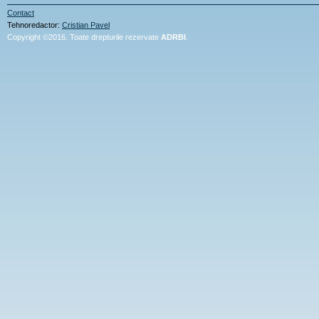
Contact
Tehnoredactor:
Cristian Pavel
Copyright ©2016. Toate drepturile rezervate
ADRBI
.