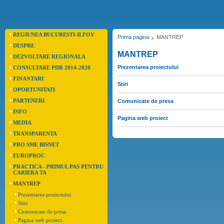
REGIUNEA BUCURESTI-ILFOV
Prima pagina
MANTREP
DESPRE
MANTREP
DEZVOLTARE REGIONALA
Prezentarea proiectului
CONSULTARE PDR 2014-2020
FINANTARI
Stiri
OPORTUNITATI
PARTENERI
Comunicate de presa
INFO
Pagina web proiect
MEDIA
TRANSPARENTA
PRO SME BISNET
EUROPROC
PRACTICA - PRIMUL PAS PENTRU
CARIERA TA
MANTREP
Prezentarea proiectului
Stiri
Comunicate de presa
Pagina web proiect