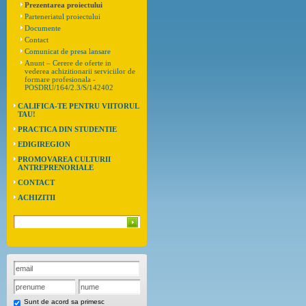
Prezentarea proiectului
Parteneriatul proiectului
Documente
Contact
Comunicat de presa lansare
Anunt – Cerere de oferte in
vederea achizitionarii serviciilor de
formare profesionala -
POSDRU/164/2.3/S/142402
CALIFICA-TE PENTRU VIITORUL
TAU!
PRACTICA DIN STUDENTIE
EDIGIREGION
PROMOVAREA CULTURII
ANTREPRENORIALE
CONTACT
ACHIZITII
Sunt de acord sa primesc