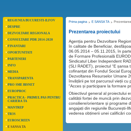
REGIUNEA BUCURESTI-ILFOV
Prima pagina
E SANSA TA
Prezentarea 
DESPRE
Prezentarea proiectului
DEZVOLTARE REGIONALA
CONSULTARE PDR 2014-2020
Agenția pentru Dezvoltare Regiona
în calitate de Beneficiar, desfășo
FINANTARI
06.05.2014 – 05.11.2015, în parte
OPORTUNITATI
de Formare Profesională EUROD
PARTENERI
Sindicatul Liber Independent 
INFO
(SLI RADET), proiectul “E șansa ta,
cofinanțat din Fondul Social Euro
MEDIA
Dezvoltarea Resurselor Umane 200
TRANSPARENTA
învățării pe tot parcursul vieții c
PRO SME BISNET
“Acces și participare la formare p
EUROPROC
Obiectivul general al proiectului 
PRACTICA - PRIMUL PAS PENTRU
calităṭii forṭei de muncă prin dezv
CARIERA TA
consiliere/orientare și programe 
MANTREP
angajaṭi din regiunile București-Ilf
vederea obṭinerii unei calificări c
TR3S
EUROSCREEN
E SANSA TA