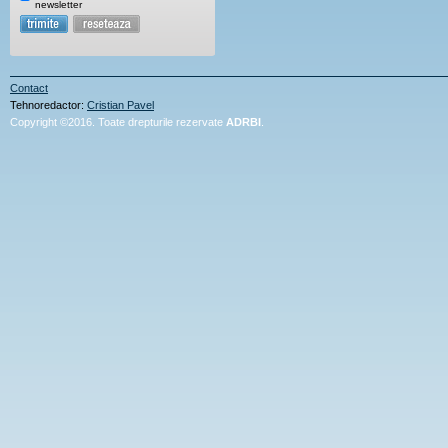
newsletter
Contact
Tehnoredactor:
Cristian Pavel
Copyright ©2016. Toate drepturile rezervate
ADRBI
.